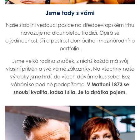
Jsme tady s vámi
Naše stabilní vedoucí pozice na středoevropském trhu
navazuje na dlouholetou tradici. Opírá se
o jedinečnost, šíři a pestrost domácího i mezinárodního
portfolia.
Jsme velká rodina značek, z nichž každá má svůj
vlastní příběh a své věrné zákazníky. Na všechny naše
výrobky jsme hrdí, do všech dáváme kus sebe. Bez
váhání se pod ně podepíšeme.
V Mattoni 1873 se
snoubí kvalita, krása i síla. Je to zkrátka pojem.