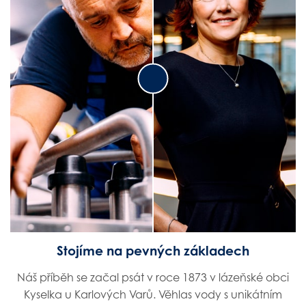
Dáša B.
David J.
Junior key account
Mechanik
Stojíme na pevných základech
Náš příběh se začal psát v roce 1873 v lázeňské obci
Kyselka u Karlových Varů. Věhlas vody s unikátním