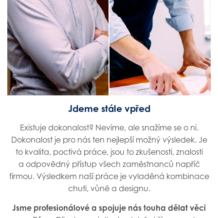
Michal H.
Finanční manažer
Richard K.
Technický ředitel
Jdeme stále vpřed
Existuje dokonalost? Nevíme, ale snažíme se o ni.
Dokonalost je pro nás ten nejlepší možný výsledek. Je
to kvalita, poctivá práce, jsou to zkušenosti, znalosti
a odpovědný přístup všech zaměstnanců napříč
firmou. Výsledkem naší práce je vyladěná kombinace
chuti, vůně a designu.
Jsme profesionálové a spojuje nás touha dělat věci