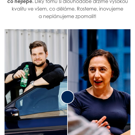
co nejlépe.
Díky tomu si dlouhodobě držíme vysokou
kvalitu ve všem, co děláme. Rosteme, inovujeme
a neplánujeme zpomalit!
Simona P.
Insight manager
Jan M.