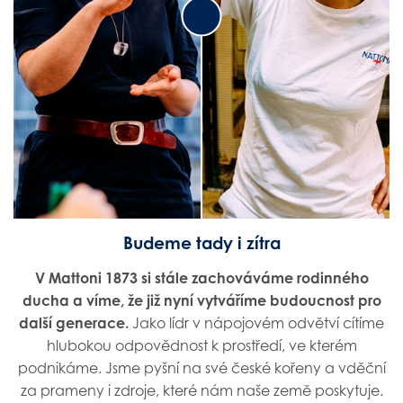
Radka B.
Klára H.
Operátorka výroby
Manažerka kategorie vody
Budeme tady i zítra
V Mattoni 1873 si stále zachováváme rodinného
ducha a víme, že již nyní vytváříme budoucnost pro
další generace.
Jako lídr v nápojovém odvětví cítíme
hlubokou odpovědnost k prostředí, ve kterém
podnikáme. Jsme pyšní na své české kořeny a vděční
za prameny i zdroje, které nám naše země poskytuje.